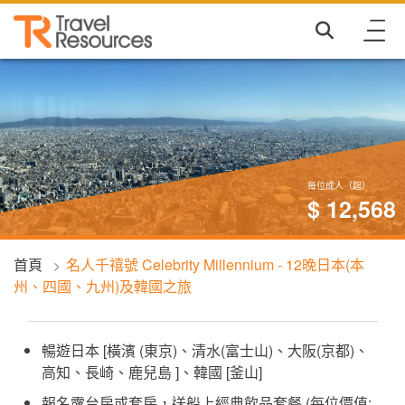
每位成人（起）
$ 12,568
首頁
名人千禧號 Celebrity Millennium - 12晚日本(本
州、四國、九州)及韓國之旅
暢遊日本 [橫濱 (東京)、清水(富士山)、大阪(京都)、
高知、長崎、鹿兒島 ]、韓國 [釜山]
報名露台房或套房，送船上經典飲品套餐 (每位價值: