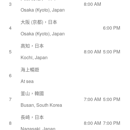
3
8:00 AM
Osaka (Kyoto), Japan
大阪 (京都)，日本
4
6:00 PM
Osaka (Kyoto), Japan
高知，日本
5
8:00 AM
5:00 PM
Kochi, Japan
海上暢遊
6
At sea
釜山，韓國
7
7:00 AM
5:00 PM
Busan, South Korea
長崎，日本
8
8:00 AM
7:00 PM
Nagasaki, Japan