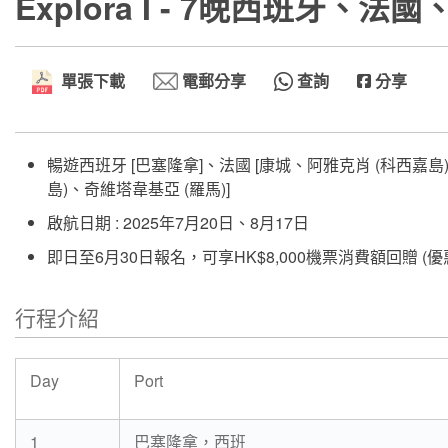
Explora I - 7晚西班牙、
單張下載
電郵分享
查詢
分享
暢遊西班牙 [巴塞隆拿]、法國 [康城、阿雅克肖 (科西嘉島
島)、奇維塔韋基亞 (羅馬)]
啟航日期 : 2025年7月20日、8月17日
即日至6月30日報名，可享HK$8,000機票消費額回贈 (
行程介紹
Day
Port
1
巴塞隆拿，西班