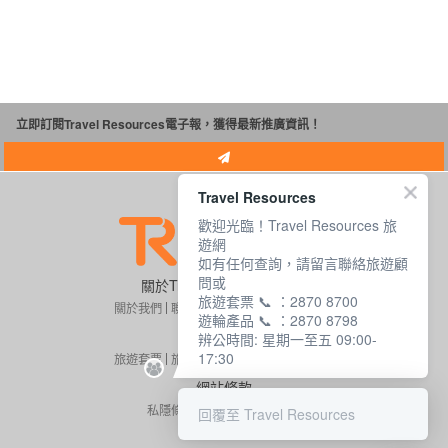
立即訂閱Travel Resources電子報，獲得最新推廣資訊！
Travel Resources
歡迎光臨！Travel Resources 旅
遊網
如有任何查詢，請留言聯絡旅遊顧
問或
關於Travel Resources Ltd.
旅遊套票 📞 ：2870 8700
關於我們
聯絡我們
付款需知
常見問題
遊輪產品 📞 ：2870 8798
提供服務
辨公時間: 星期一至五 09:00-
17:30
旅遊套票
旅遊保險
同業專頁
郵輪假期
網站條款
私隱條例聲明
網站使用細則
回覆至 Travel Resources