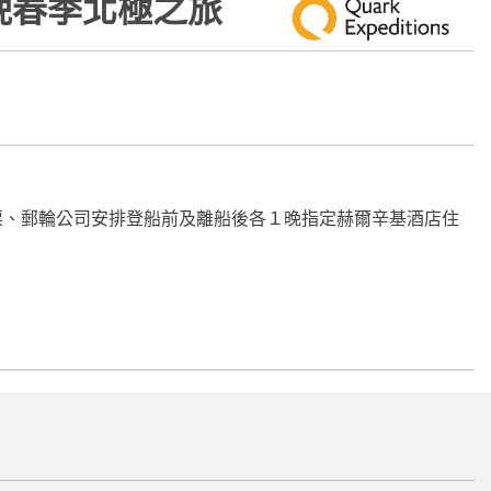
 10晚春季北極之旅
票、郵輪公司安排登船前及離船後各１晚指定赫爾辛基酒店住