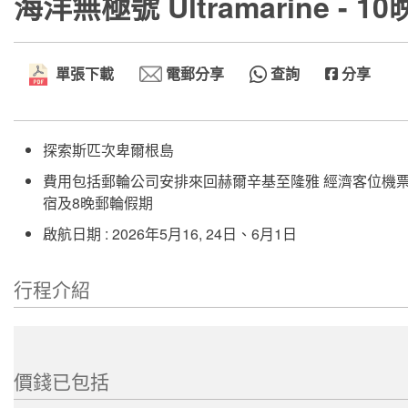
海洋無極號 Ultramarine -
單張下載
電郵分享
查詢
分享
探索斯匹次卑爾根島
費用包括郵輪公司安排來回赫爾辛基至隆雅 經濟客位機
宿及8晚郵輪假期
啟航日期 : 2026年5月16, 24日、6月1日
行程介紹
價錢已包括